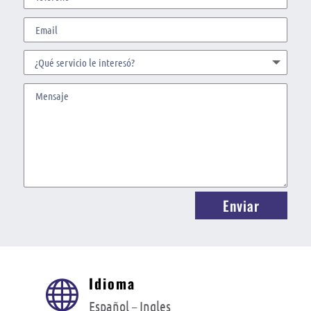
Enviar
Idioma

Español –
Ingles